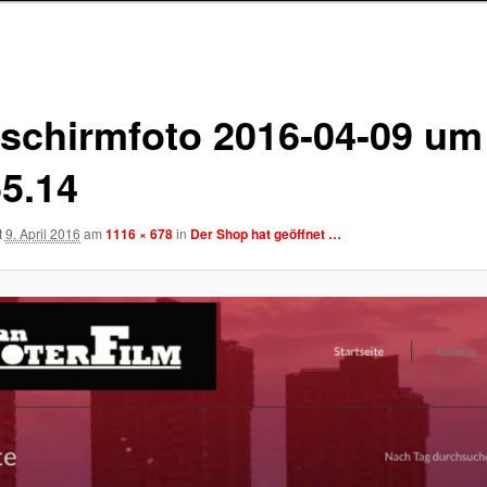
dschirmfoto 2016-04-09 um
55.14
t
9. April 2016
am
1116 × 678
in
Der Shop hat geöffnet …