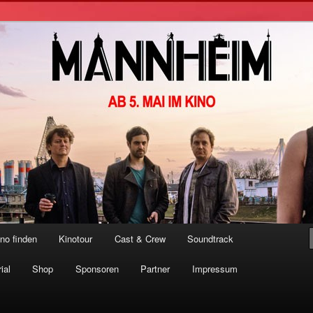
er Film
no finden
Kinotour
Cast & Crew
Soundtrack
ial
Shop
Sponsoren
Partner
Impressum