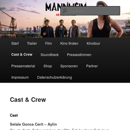
Zum
Ab 5. Mai im Kino
primären
Such
Inhalt
springen
Mannheim – Der Film
Hauptmenü
Start
Trailer
Film
Kino finden
Kinotour
Cast & Crew
Soundtrack
Pressestimmen
Pressematerial
Shop
Sponsoren
Partner
Impressum
Datenschutzerklärung
Cast & Crew
Cast
Selale Gonca Cerit – Aylin