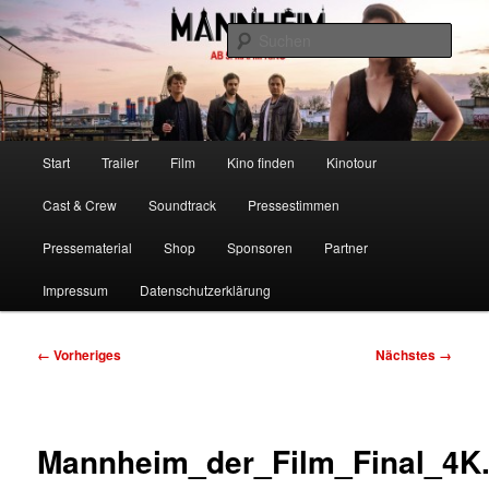
Zum
Ab 5. Mai im Kino
primären
Such
Inhalt
springen
Mannheim – Der Film
Hauptmenü
Start
Trailer
Film
Kino finden
Kinotour
Cast & Crew
Soundtrack
Pressestimmen
Pressematerial
Shop
Sponsoren
Partner
Impressum
Datenschutzerklärung
Bilder-
← Vorheriges
Nächstes →
Navigation
Mannheim_der_Film_Final_4K.