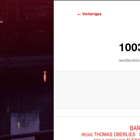
Bilder-
← Vorheriges
Navigation
100
Veröffentlich