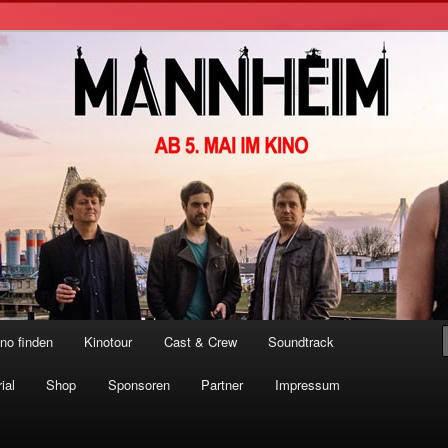
er Film
no finden
Kinotour
Cast & Crew
Soundtrack
ial
Shop
Sponsoren
Partner
Impressum