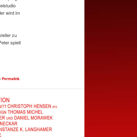
elstudio
er wird im
teller zu
eter spielt
en
Permalink
.