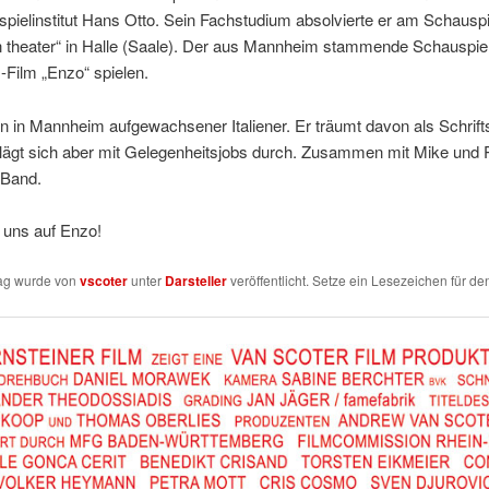
ielinstitut Hans Otto. Sein Fachstudium absolvierte er am Schauspi
 theater“ in Halle (Saale). Der aus Mannheim stammende Schauspiel
Film „Enzo“ spielen.
in in Mannheim aufgewachsener Italiener. Er träumt davon als Schrifts
lägt sich aber mit Gelegenheitsjobs durch. Zusammen mit Mike und P
r Band.
 uns auf Enzo!
rag wurde von
vscoter
unter
Darsteller
veröffentlicht. Setze ein Lesezeichen für d