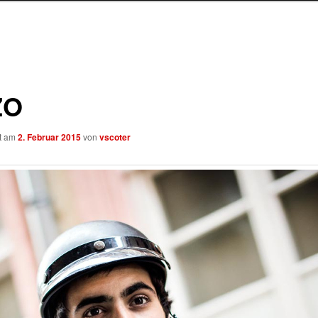
ZO
ht am
2. Februar 2015
von
vscoter