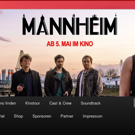
er Film
no finden
Kinotour
Cast & Crew
Soundtrack
ial
Shop
Sponsoren
Partner
Impressum