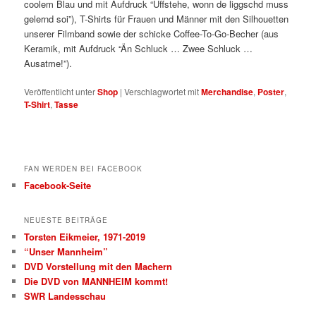
coolem Blau und mit Aufdruck “Uffstehe, wonn de liggschd muss
gelernd soi”), T-Shirts für Frauen und Männer mit den Silhouetten
unserer Filmband sowie der schicke Coffee-To-Go-Becher (aus
Keramik, mit Aufdruck “Än Schluck … Zwee Schluck …
Ausatme!”).
Veröffentlicht unter
Shop
|
Verschlagwortet mit
Merchandise
,
Poster
,
T-Shirt
,
Tasse
FAN WERDEN BEI FACEBOOK
Facebook-Seite
NEUESTE BEITRÄGE
Torsten Eikmeier, 1971-2019
“Unser Mannheim”
DVD Vorstellung mit den Machern
Die DVD von MANNHEIM kommt!
SWR Landesschau