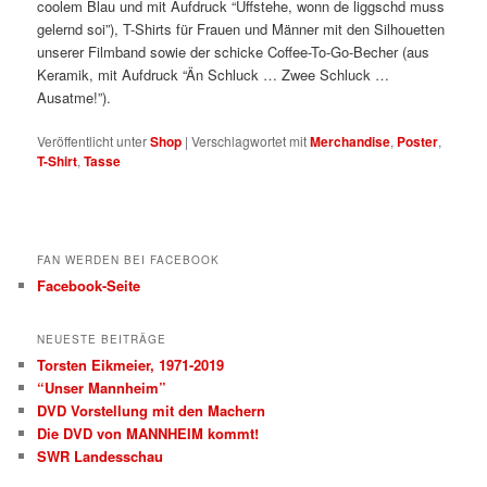
coolem Blau und mit Aufdruck “Uffstehe, wonn de liggschd muss
gelernd soi”), T-Shirts für Frauen und Männer mit den Silhouetten
unserer Filmband sowie der schicke Coffee-To-Go-Becher (aus
Keramik, mit Aufdruck “Än Schluck … Zwee Schluck …
Ausatme!”).
Veröffentlicht unter
Shop
|
Verschlagwortet mit
Merchandise
,
Poster
,
T-Shirt
,
Tasse
FAN WERDEN BEI FACEBOOK
Facebook-Seite
NEUESTE BEITRÄGE
Torsten Eikmeier, 1971-2019
“Unser Mannheim”
DVD Vorstellung mit den Machern
Die DVD von MANNHEIM kommt!
SWR Landesschau